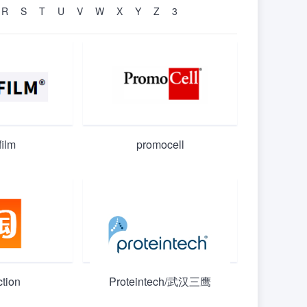
R
S
T
U
V
W
X
Y
Z
3
film
promocell
ction
Proteintech/武汉三鹰