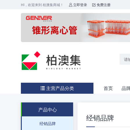
HI，欢迎来到 柏澳集商城！
立即登录
免费注册


主营产品分类
首页
品

产品中心
经销品牌
经销品牌