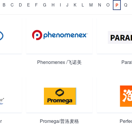
B
C
D
E
F
G
H
I
J
K
L
M
N
O
Q
P
Phenomenex /飞诺美
Para
r
Promega/普洛麦格
Perfe