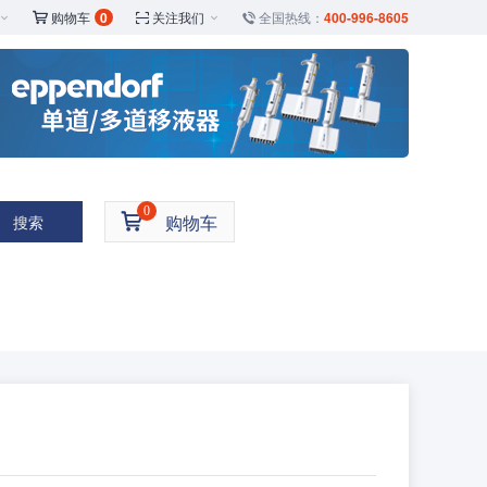
购物车
0
关注我们
全国热线：
400-996-8605





0

购物车