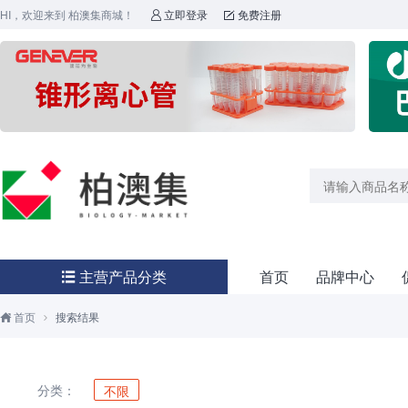
HI，欢迎来到 柏澳集商城！
立即登录
免费注册


主营产品分类
首页
品牌中心

首页
搜索结果


分类：
不限