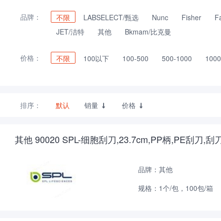
品牌：
不限
LABSELECT/甄选
Nunc
Fisher
F
JET/洁特
其他
Bkmam/比克曼
价格：
不限
100以下
100-500
500-1000
1000
排序：
默认
销量
价格


其他 90020 SPL-细胞刮刀,23.7cm,PP柄,PE刮刀,刮
品牌：其他
规格：1个/包，100包/箱